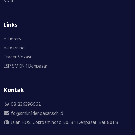
Staff
Links
e-Library
e-Learning
Tracer Vokasi
LSP SMKN 1 Denpasar
Kontak
081236396662
fo@smkn1denpasar.sch.id
Jalan HOS. Cokroaminoto No. 84 Denpasar, Bali 80118