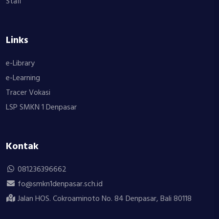
Staff
Links
e-Library
e-Learning
Tracer Vokasi
LSP SMKN 1 Denpasar
Kontak
081236396662
fo@smkn1denpasar.sch.id
Jalan HOS. Cokroaminoto No. 84 Denpasar, Bali 80118