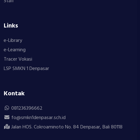
Staff
Links
e-Library
e-Learning
Tracer Vokasi
LSP SMKN 1 Denpasar
Kontak
081236396662
fo@smkn1denpasar.sch.id
Jalan HOS. Cokroaminoto No. 84 Denpasar, Bali 80118