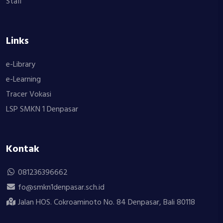
Staff
Links
e-Library
e-Learning
Tracer Vokasi
LSP SMKN 1 Denpasar
Kontak
081236396662
fo@smkn1denpasar.sch.id
Jalan HOS. Cokroaminoto No. 84 Denpasar, Bali 80118